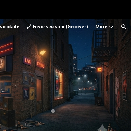
ion
ivacidade
🔗 Envie seu som (Groover)
More