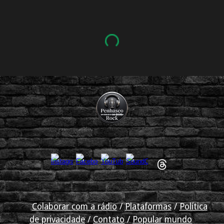
Colaborar com a rádio
/
Plataformas
/
Política
de privacidade
/
Contato
/
Popular mundo